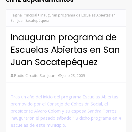
Página Principal
Inauguran programa de Escuelas Abiertas en
San Juan Sacatepéquez
Inauguran programa de
Escuelas Abiertas en San
Juan Sacatepéquez
Radio Circuito San Juan
julio 23, 2009
Tras un año del inicio del programa Escuelas Abiertas,
promovido por el Consejo de Cohesión Social, el
presidente Álvaro Colom y su esposa Sandra Torres
inauguraron el pasado sábado 18 dicho programa en 4
escuelas de este municipio.