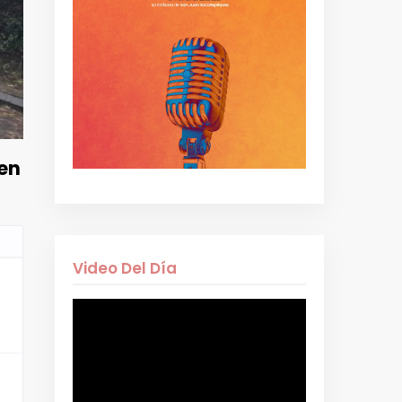
 en
Video Del Día