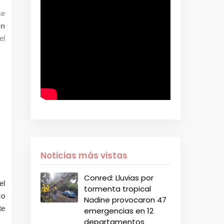
se
en
el
Noticias más vistas
Conred: Lluvias por
el
tormenta tropical
co
Nadine provocaron 47
te
emergencias en 12
departamentos