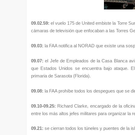
09.02.59:
el
vuelo 175 de United
embiste la Torre Su
cámaras de televisión que enfocaban a las
Torres G
09.03:
la FAA notifica al NORAD que existe una sosp
09.07:
el
Jefe de Empleados de la Casa Blanca
avi
que Estados Unidos se encuentra bajo ataque. El
primaria de
Sarasota
(
Florida
).
09.08:
la FAA prohíbe todos los despegues que se di
09.10-09.25:
Richard Clarke
, encargado de la ofici
entre los más altos jefes militares para organizar la 
09.21:
se cierran todos los túneles y puentes de la i