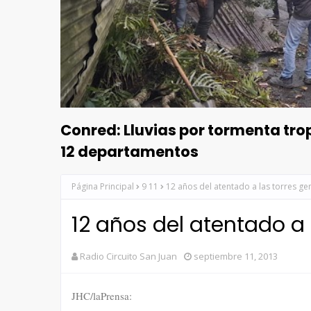
Conred: Lluvias por tormenta tr
12 departamentos
Página Principal
9 11
12 años del atentado a las torres g
12 años del atentado a
Radio Circuito San Juan
septiembre 11, 2013
JHC/laPrensa: