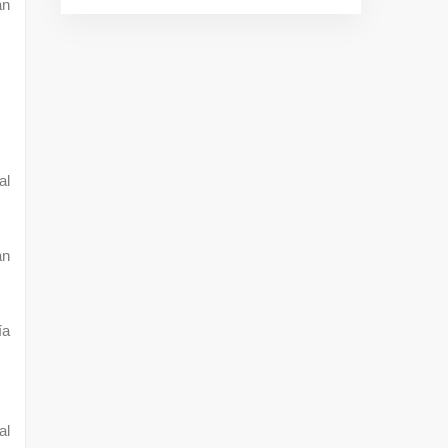
an
al
an
ía
al