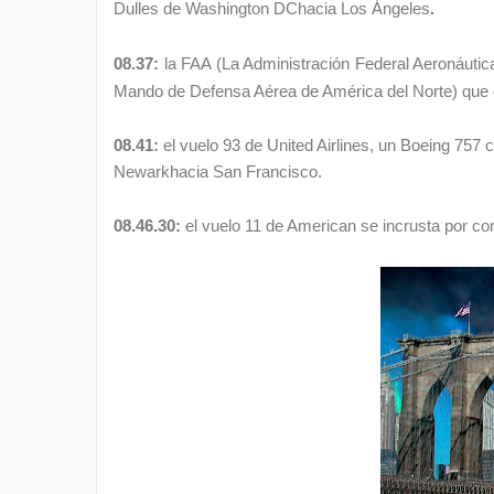
Dulles de
Washington DC
hacia
Los Ángeles
.
08.37:
la FAA (La Administración Federal Aeronáutic
Mando de Defensa Aérea de América del Norte) que 
08.41:
el
vuelo 93 de United Airlines
, un Boeing 757 
Newark
hacia
San Francisco
.
08.46.30:
el vuelo 11 de American se incrusta por com