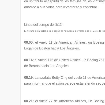
en un tributo al espíritu de las familias de las vícti
añadido a sus vidas para levantarse y continuar"
.
Linea del tiempo del 9/11:
El horario está establecido según la hora local de verano en el Este de l
08.00:
el
vuelo 11 de American Airlines
, un Boeing
Logan de
Boston
hacia
Los Ángeles.
08.14:
el
vuelo 175 de United Airlines
, un Boeing 767
de
Boston
hacia
Los Ángeles
.
08.19:
La azafata
Betty Ong
del
vuelo 11 de American
para informar que el avión parece estar siendo secue
08.21:
el
vuelo 77 de American Airlines
, un Boeing