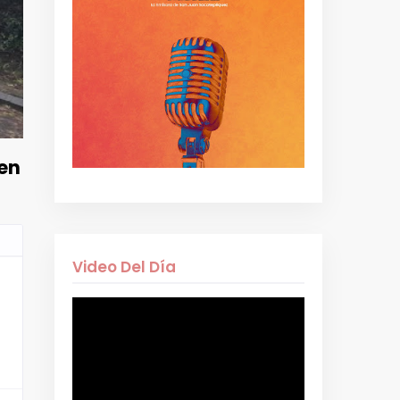
 en
Video Del Día