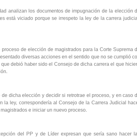
idad analizan los documentos de impugnación de la elección 
es está viciado porque se irrespeto la ley de la carrera judicia
e proceso de elección de magistrados para la Corte Suprema 
resentado diversas acciones en el sentido que no se cumplió c
a que debió haber sido el Consejo de dicha carrera el que hicie
ión.
de dicha elección y decidir si retrotrae el proceso, y en caso 
 la ley, correspondería al Consejo de la Carrera Judicial hac
 magistrados e iniciar un nuevo proceso.
xcepción del PP y de Líder expresan que sería sano hacer l