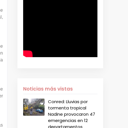
de
l,
de
on
ra
Noticias más vistas
de
er
Conred: Lluvias por
tormenta tropical
Nadine provocaron 47
emergencias en 12
as
departamentos