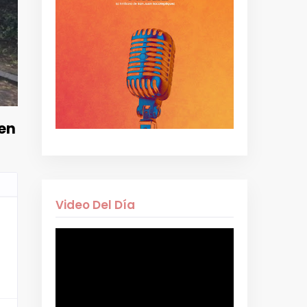
 en
Video Del Día