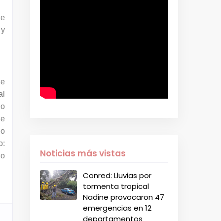
de
 y
de
al
lo
le
io
o:
Noticias más vistas
lo
Conred: Lluvias por
tormenta tropical
Nadine provocaron 47
emergencias en 12
departamentos