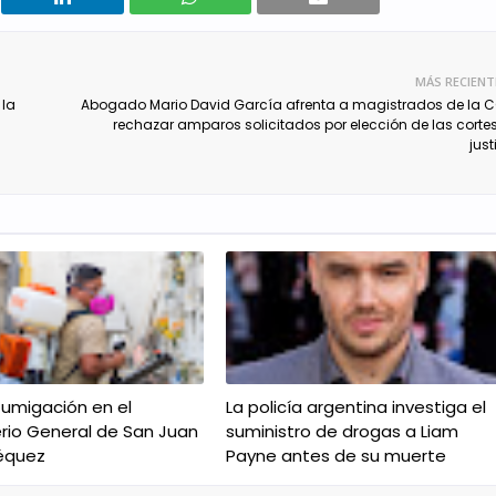
MÁS RECIENT
 la
Abogado Mario David García afrenta a magistrados de la 
rechazar amparos solicitados por elección de las corte
just
fumigación en el
La policía argentina investiga el
io General de San Juan
suministro de drogas a Liam
équez
Payne antes de su muerte