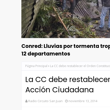
Conred: Lluvias por tormenta tr
12 departamentos
Página Principal
La CC debe restablecer el Orden Constituc
La CC debe restablecer
Acción Ciudadana
Radio Circuito San Juan
noviembre 13, 2014