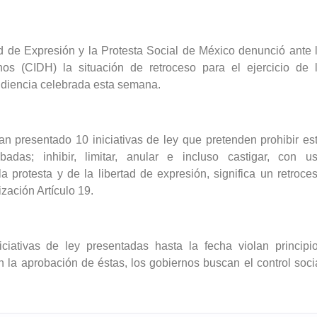
tad de Expresión y la Protesta Social de México denunció ante 
s (CIDH) la situación de retroceso para el ejercicio de 
udiencia celebrada esta semana.
n presentado 10 iniciativas de ley que pretenden prohibir es
adas; inhibir, limitar, anular e incluso castigar, con u
a protesta y de la libertad de expresión, significa un retroce
zación Artículo 19.
iativas de ley presentadas hasta la fecha violan principi
n la aprobación de éstas, los gobiernos buscan el control soci