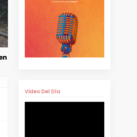
 en
Video Del Día