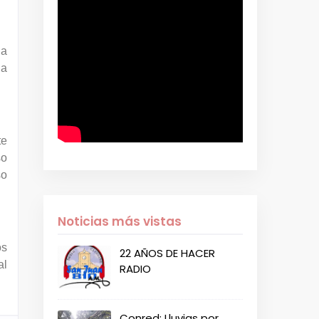
la
la
te
so
so
Noticias más vistas
os
22 AÑOS DE HACER
al
RADIO
Conred: Lluvias por