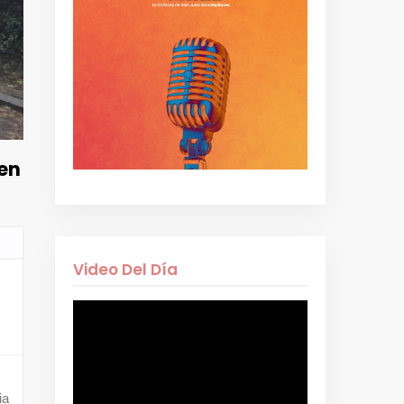
 en
Video Del Día
ia