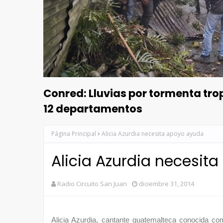
Conred: Lluvias por tormenta tr
12 departamentos
Página Principal
Alicia Azurdia necesita apoyo ayuda
Alicia Azurdia necesit
Radio Circuito San Juan
diciembre 31, 2014
Alicia Azurdia, cantante guatemalteca conocida c