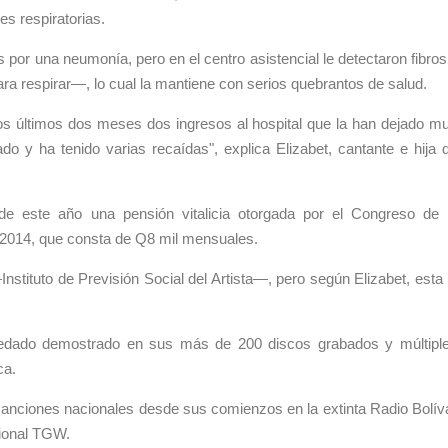
s respiratorias.
 por una neumonía, pero en el centro asistencial le detectaron fibros
a respirar—, lo cual la mantiene con serios quebrantos de salud.
s últimos dos meses dos ingresos al hospital que la han dejado m
ado y ha tenido varias recaídas", explica Elizabet, cantante e hija 
 este año una pensión vitalicia otorgada por el Congreso de 
2014, que consta de Q8 mil mensuales.
ituto de Previsión Social del Artista—, pero según Elizabet, esta 
edado demostrado en sus más de 200 discos grabados y múltipl
ca.
canciones nacionales desde sus comienzos en la extinta Radio Bolív
cional TGW.