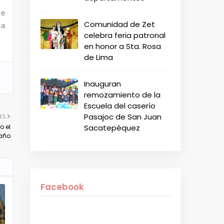
 e
Comunidad de Zet
 a
celebra feria patronal
en honor a Sta. Rosa
de Lima
Inauguran
remozamiento de la
Escuela del caserío
Pasajoc de San Juan
ES
Sacatepéquez
o el
año
Facebook