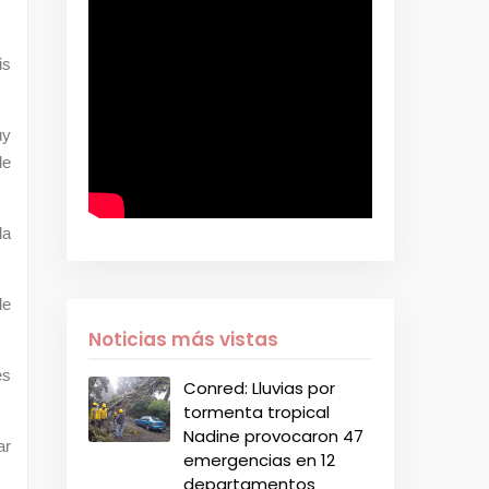
is
uy
de
la
le
Noticias más vistas
es
Conred: Lluvias por
tormenta tropical
Nadine provocaron 47
ar
emergencias en 12
departamentos