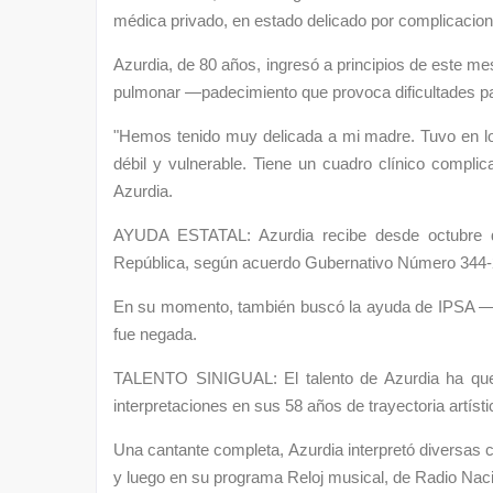
médica privado, en estado delicado por complicacione
Azurdia, de 80 años, ingresó a principios de este mes
pulmonar —padecimiento que provoca dificultades par
"Hemos tenido muy delicada a mi madre. Tuvo en lo
débil y vulnerable. Tiene un cuadro clínico complic
Azurdia.
AYUDA ESTATAL: Azurdia recibe desde octubre de
República, según acuerdo Gubernativo Número 344-
En su momento, también buscó la ayuda de IPSA —Inst
fue negada.
TALENTO SINIGUAL: El talento de Azurdia ha qu
interpretaciones en sus 58 años de trayectoria artísti
Una cantante completa, Azurdia interpretó diversas 
y luego en su programa Reloj musical, de Radio Na