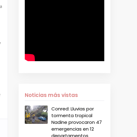
a
y
e
Noticias más vistas
Conred: Lluvias por
tormenta tropical
Nadine provocaron 47
emergencias en 12
departamentos