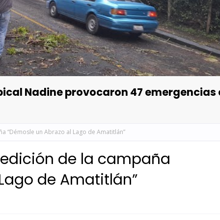
opical Nadine provocaron 47 emergencias
a “Démosle un Abrazo al Lago de Amatitlán”
edición de la campaña
Lago de Amatitlán”