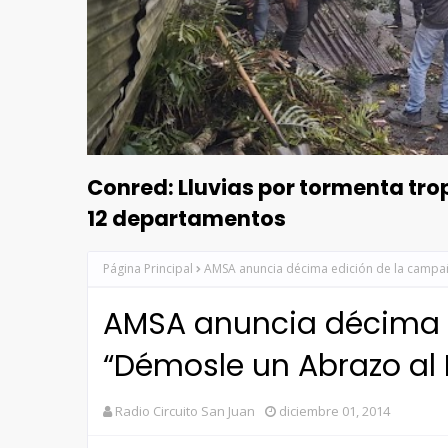
Conred: Lluvias por tormenta tr
12 departamentos
Página Principal
AMSA anuncia décima edición de la campañ
AMSA anuncia décima 
“Démosle un Abrazo al 
Radio Circuito San Juan
diciembre 01, 2014