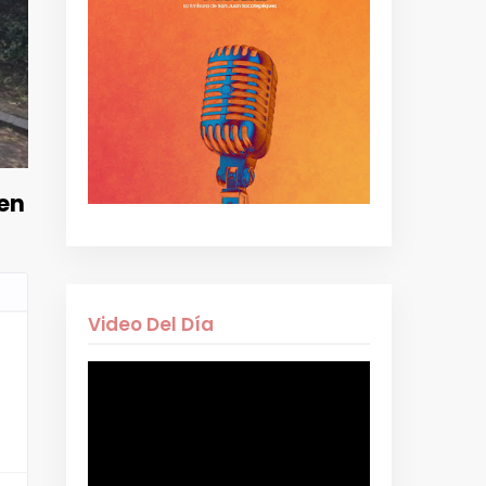
 en
Video Del Día