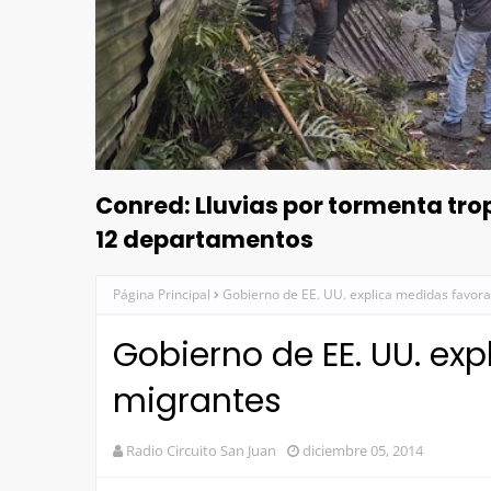
Conred: Lluvias por tormenta tr
12 departamentos
Página Principal
Gobierno de EE. UU. explica medidas favora
Gobierno de EE. UU. ex
migrantes
Radio Circuito San Juan
diciembre 05, 2014