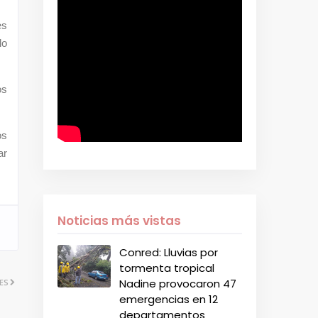
es
lo
os
os
ar
Noticias más vistas
Conred: Lluvias por
tormenta tropical
Nadine provocaron 47
ES
emergencias en 12
departamentos