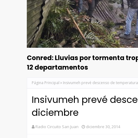
Conred: Lluvias por tormenta tr
12 departamentos
Página Principal
Insivumeh prevé descenso de temperaturas
Insivumeh prevé desce
diciembre
Radio Circuito San Juan
diciembre 30, 2014