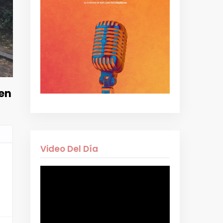
 en
Video Del Día