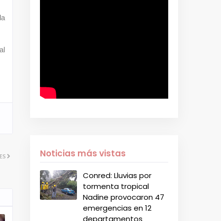
la
al
Noticias más vistas
ES
Conred: Lluvias por
tormenta tropical
Nadine provocaron 47
emergencias en 12
departamentos