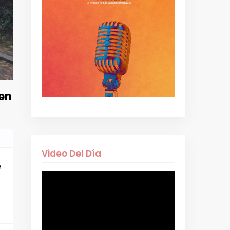
 en
Video Del Día
e