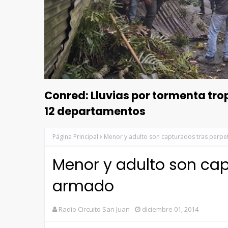
Conred: Lluvias por tormenta tr
12 departamentos
Página Principal
Menor y adulto son capturados tras perp
Menor y adulto son cap
armado
Radio Circuito San Juan
diciembre 01, 2014