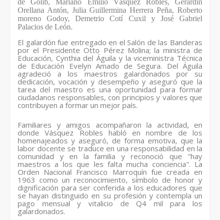
de Golib, Mariano Emilio Vásquez Robles, Gerardín
Orellana Antón, Julia Guillermina Herrera Peña, Roberto
moreno Godoy, Demetrio Cotí Cuxil y José Gabriel
Palacios de León.
El galardón fue entregado en el Salón de las Banderas
por el Presidente Otto Pérez Molina; la ministra de
Educación, Cynthia del Águila y la viceministra Técnica
de Educación Evelyn Amado de Segura. Del Águila
agradeció a los maestros galardonados por su
dedicación, vocación y desempeño y aseguró que la
tarea del maestro es una oportunidad para formar
ciudadanos responsables, con principios y valores que
contribuyen a formar un mejor país.
Familiares y amigos acompañaron la actividad, en
donde Vásquez Robles habló en nombre de los
homenajeados y aseguró, de forma emotiva, que la
labor docente se traduce en una responsabilidad en la
comunidad y en la familia y reconoció que "hay
maestros a los que les falta mucha conciencia". La
Orden Nacional Francisco Marroquín fue creada en
1963 como un reconocimiento, símbolo de honor y
dignificación para ser conferida a los educadores que
se hayan distinguido en su profesión y contempla un
pago mensual y vitalicio de Q4 mil para los
galardonados.