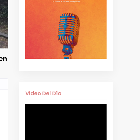
 en
Video Del Día