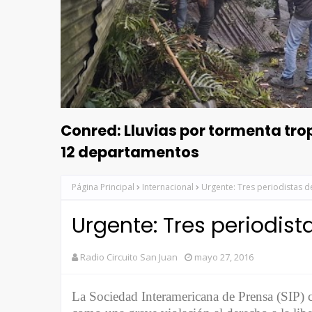
Conred: Lluvias por tormenta tr
12 departamentos
Página Principal
Internacional
Urgente: Tres periodistas 
Urgente: Tres periodis
Radio Circuito San Juan
mayo 27, 2016
La Sociedad Interamericana de Prensa (SIP) ca