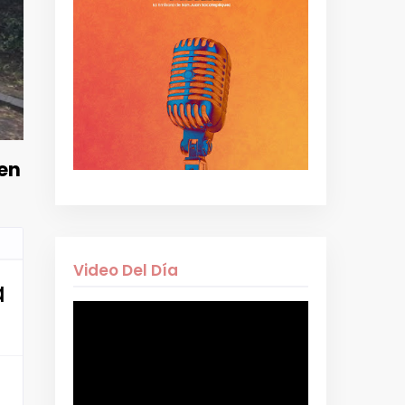
 en
Video Del Día
a