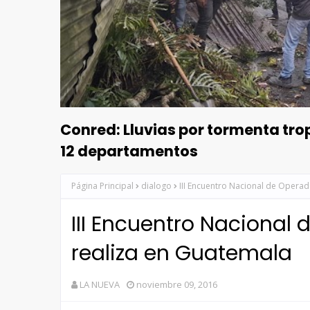
Conred: Lluvias por tormenta tr
12 departamentos
Página Principal
dialogo
III Encuentro Nacional de Operad
III Encuentro Nacional
realiza en Guatemala
LA NUEVA
noviembre 09, 2016