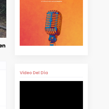
 en
Video Del Día