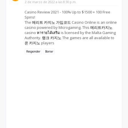
2 de marzo de 2022 a las 8:30 p.m.
Casino Review 2021 - 100% Up to $1500 + 100 Free
Spins!
The
메리트 카지노 가입코드
Casino Online is an online
casino powered by Microgaming. This
메리트카지노
casino
หารายได้เสริม
is licensed by the Malta Gaming
Authority.
랭크 카지노
The games are all available to
온 카지노
players
Responder
Borrar