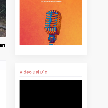
 en
Video Del Día