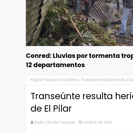
Conred: Lluvias por tormenta tr
12 departamentos
Página Principal
Accidente.
Transeúnte resulta herido al se
Transeúnte resulta heri
de El Pilar
Radio Circuito San Juan
octubre 18, 2024