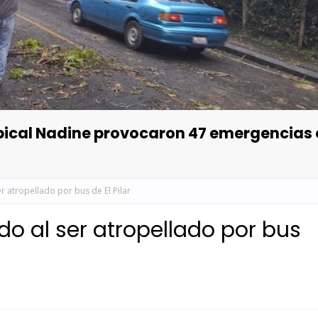
opical Nadine provocaron 47 emergencias
r atropellado por bus de El Pilar
do al ser atropellado por bus