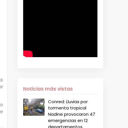
as
or
Noticias más vistas
Conred: Lluvias por
go
tormenta tropical
de
Nadine provocaron 47
emergencias en 12
departamentos