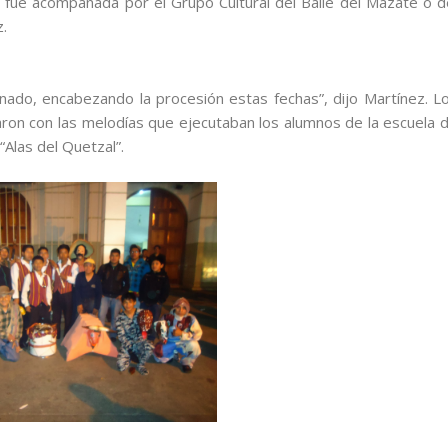
ón fue acompañada por el Grupo Cultural del Baile del Mazate o d
z.
enado, encabezando la procesión estas fechas”, dijo Martínez. L
laron con las melodías que ejecutaban los alumnos de la escuela 
Alas del Quetzal”.