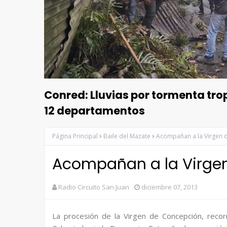
Conred: Lluvias por tormenta tr
12 departamentos
Página Principal
Baile del Mazate
Acompañan a la Virgen 
Acompañan a la Virge
Radio Circuito San Juan
diciembre 07, 2013
La procesión de la Virgen de Concepción, recorr