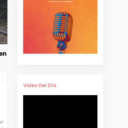
 en
Video Del Día
el