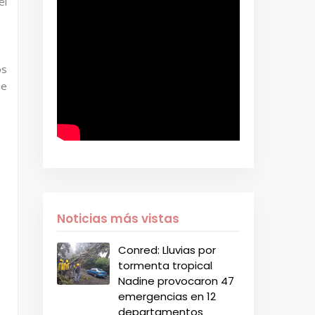
el
os
de
Noticias más vistas
Conred: Lluvias por
tormenta tropical
Nadine provocaron 47
emergencias en 12
departamentos