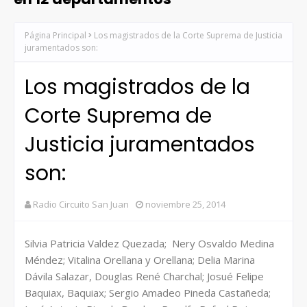
Página Principal
Los magistrados de la Corte Suprema de Justicia
juramentados son:
Los magistrados de la
Corte Suprema de
Justicia juramentados
son:
Radio Circuito San Juan
noviembre 25, 2014
Silvia Patricia Valdez Quezada; Nery Osvaldo Medina
Méndez; Vitalina Orellana y Orellana; Delia Marina
Dávila Salazar, Douglas René Charchal; Josué Felipe
Baquiax, Baquiax; Sergio Amadeo Pineda Castañeda;