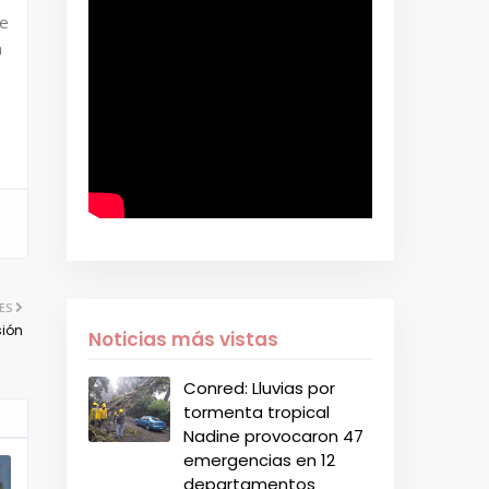
de
n
ES
sión
Noticias más vistas
Conred: Lluvias por
tormenta tropical
Nadine provocaron 47
emergencias en 12
departamentos