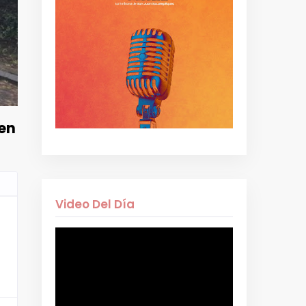
 en
Video Del Día