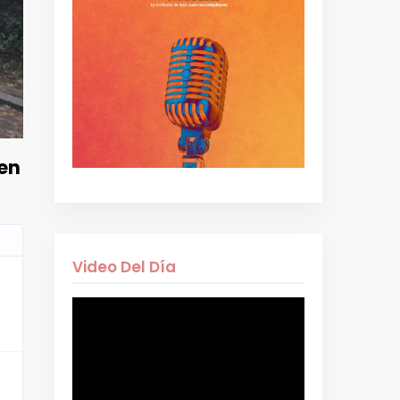
 en
Video Del Día