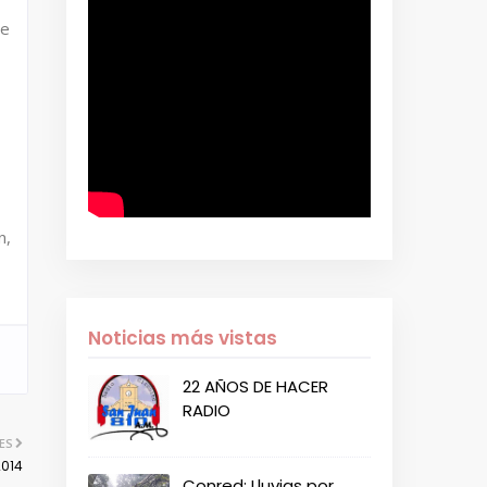
de
n,
Noticias más vistas
22 AÑOS DE HACER
RADIO
ES
2014
Conred: Lluvias por