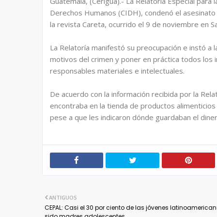
Guatemala, (Cerigua).- La Relatoría Especial para
Derechos Humanos (CIDH), condenó el asesinato 
la revista Careta, ocurrido el 9 de noviembre en S
La Relatoría manifestó su preocupación e instó a l
motivos del crimen y poner en práctica todos los i
responsables materiales e intelectuales.
De acuerdo con la información recibida por la Rel
encontraba en la tienda de productos alimenticio
pese a que les indicaron dónde guardaban el dinero;
ANTIGUOS
CEPAL: Casi el 30 por ciento de las jóvenes latinoamerica
sido madres adolescentes