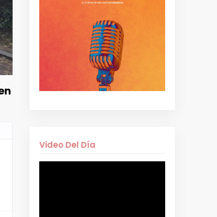
 en
Video Del Día