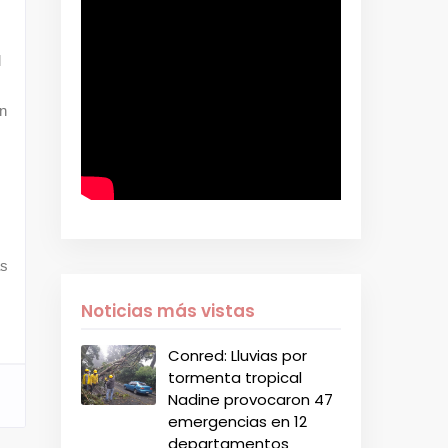
l
on
as
Noticias más vistas
Conred: Lluvias por
tormenta tropical
Nadine provocaron 47
emergencias en 12
departamentos