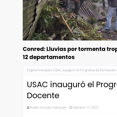
Conred: Lluvias por tormenta tr
12 departamentos
Página Principal
USAC inauguró el Programa de Formación I
USAC inauguró el Prog
Docente
Radio Circuito San Juan
febrero 11, 2015