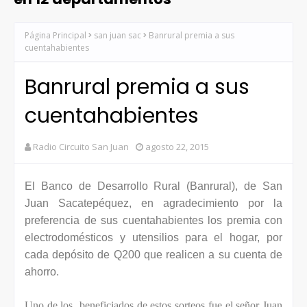
Página Principal
san juan sac
Banrural premia a sus
cuentahabientes
Banrural premia a sus
cuentahabientes
Radio Circuito San Juan
agosto 22, 2015
El Banco de Desarrollo Rural (Banrural), de San
Juan Sacatepéquez, en agradecimiento por la
preferencia de sus cuentahabientes los premia con
electrodomésticos y utensilios para el hogar, por
cada depósito de Q200 que realicen a su cuenta de
ahorro.
Uno de los beneficiados de estos sorteos fue el señor Juan