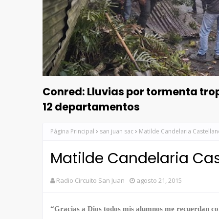
Conred: Lluvias por tormenta tr
12 departamentos
Página Principal
san juan sac
Matilde Candelaria Castellan
Matilde Candelaria Cas
Radio Circuito San Juan
agosto 21, 2015
“Gracias a Dios todos mis alumnos me recuerdan co