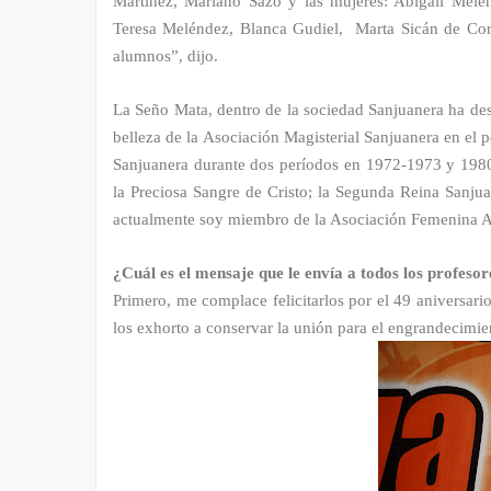
Martínez, Mariano Sazo y las mujeres: Abigail Melé
Teresa Meléndez, Blanca Gudiel, Marta Sicán de Cor
alumnos”, dijo.
La Seño Mata, dentro de la sociedad Sanjuanera ha de
belleza de la Asociación Magisterial Sanjuanera en el 
Sanjuanera durante dos períodos en 1972-1973 y 198
la Preciosa Sangre de Cristo; la Segunda Reina Sanj
actualmente soy miembro de la Asociación Femenina A
¿Cuál es el mensaje que le envía a todos los profesor
Primero, me complace felicitarlos por el 49 aniversar
los exhorto a conservar la unión para el engrandecimie