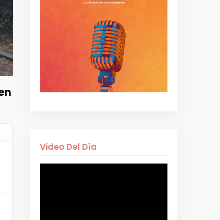
 en
Video Del Día