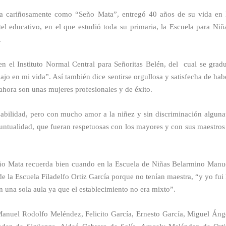
ida cariñosamente como “Seño Mata”, entregó 40 años de su vida en 
tel educativo, en el que estudió toda su primaria, la Escuela para Niñ
.
en el Instituto Normal Central para Señoritas Belén, del cual se grad
ajo en mi vida”. Así también dice sentirse orgullosa y satisfecha de hab
hora son unas mujeres profesionales y de éxito.
sabilidad, pero con mucho amor a la niñez y sin discriminación alguna
puntualidad, que fueran respetuosas con los mayores y con sus maestros
ño Mata recuerda bien cuando en la Escuela de Niñas Belarmino Manu
e la Escuela Filadelfo Ortiz García porque no tenían maestra, “y yo fui 
n una sola aula ya que el establecimiento no era mixto”.
 Manuel Rodolfo Meléndez, Felicito García, Ernesto García, Miguel Áng