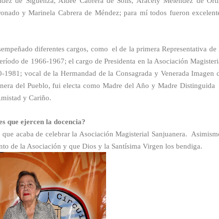
ndez de Sigüenza, Aideé Cabrera de Solís, Aracely Meléndez de Orti
onado y Marinela Cabrera de Méndez; para mí todos fueron excelent
sempeñado diferentes cargos, como el de la primera Representativa de 
período de 1966-1967; el cargo de Presidenta en la Asociación Magisteri
0-1981; vocal de la Hermandad de la Consagrada y Venerada Imagen 
uanera del Pueblo, fui electa como Madre del Año y Madre Distinguida
mistad y Cariño.
es que ejercen la docencia?
io que acaba de celebrar la Asociación Magisterial Sanjuanera. Asimism
nto de la Asociación y que Dios y la Santísima Virgen los bendiga.