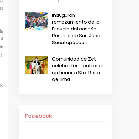
z,
es
Inauguran
remozamiento de la
Escuela del caserío
la
Pasajoc de San Juan
al
Sacatepéquez
de
 y
Comunidad de Zet
celebra feria patronal
en honor a Sta. Rosa
de Lima
o,
Facebook