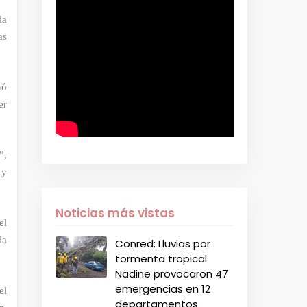
la
as
uó
er
”,
 y
Noticias más vistas
el
la
Conred: Lluvias por
tormenta tropical
Nadine provocaron 47
emergencias en 12
el
departamentos