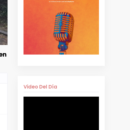
 en
Video Del Día