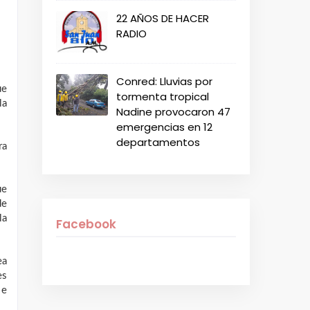
22 AÑOS DE HACER
RADIO
Conred: Lluvias por
ue
tormenta tropical
la
Nadine provocaron 47
emergencias en 12
departamentos
ra
ue
de
la
Facebook
ea
es
 e